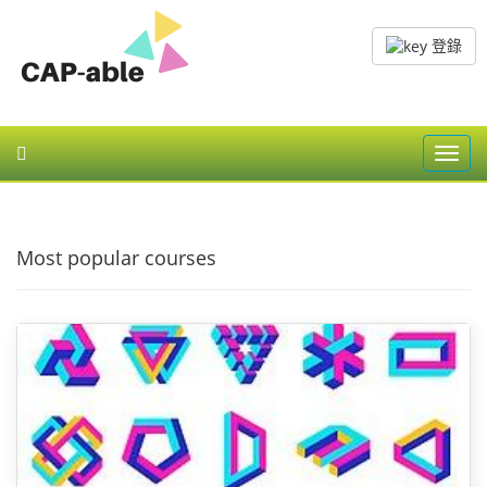
登錄
Toggl
navig
Most popular courses