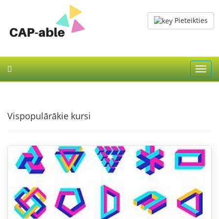
Pieteikties
Toggl
navig
Vispopulārākie kursi