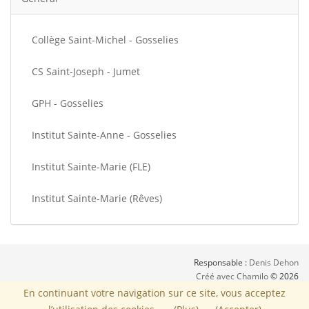
Collège Saint-Michel - Gosselies
CS Saint-Joseph - Jumet
GPH - Gosselies
Institut Sainte-Anne - Gosselies
Institut Sainte-Marie (FLE)
Institut Sainte-Marie (Rêves)
Responsable :
Denis Dehon
Créé avec Chamilo
© 2026
Une volonté de rendre accessible au plus grand nombre l'aide et les outils
En continuant votre navigation sur ce site, vous acceptez
nécessaires pour une scolarité plus égalitaire.