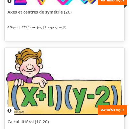
MATHÉMATIQUE
Axes et centres de symétrie (2C)
4 Ψήφοι | 473 Επισκέψεις | Η ψήφος σας [?]
MATHÉMATIQUE
Calcul littéral (1C-2C)